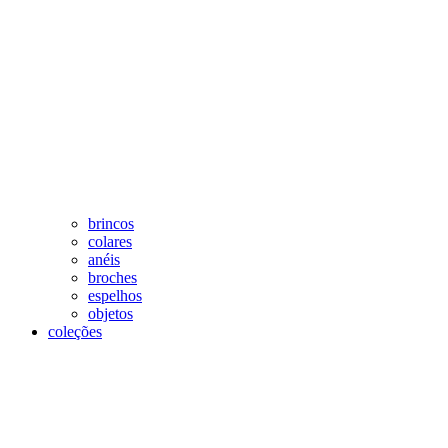
brincos
colares
anéis
broches
espelhos
objetos
coleções