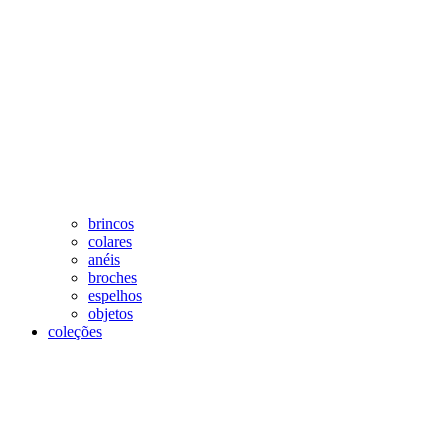
brincos
colares
anéis
broches
espelhos
objetos
coleções