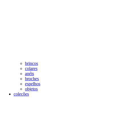
brincos
colares
anéis
broches
espelhos
objetos
coleções